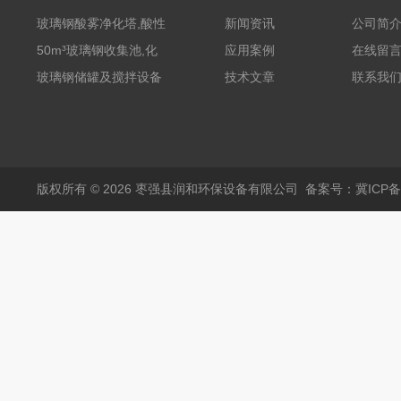
玻璃钢酸雾净化塔,酸性
新闻资讯
公司简
废气洗涤塔处理工艺
50m³玻璃钢收集池,化
应用案例
在线留
粪罐
玻璃钢储罐及搅拌设备
技术文章
联系我
版权所有 © 2026 枣强县润和环保设备有限公司
备案号：冀ICP备1