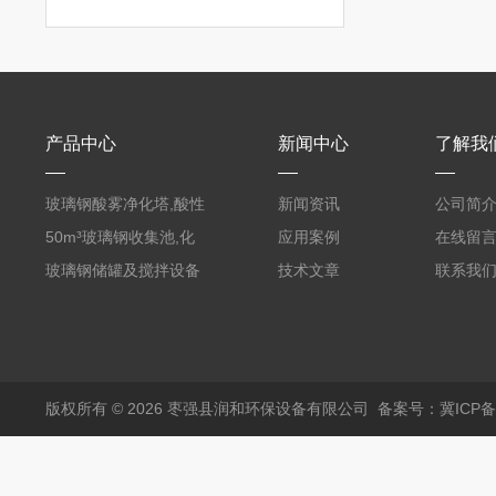
产品中心
新闻中心
了解我
玻璃钢酸雾净化塔,酸性
新闻资讯
公司简
废气洗涤塔处理工艺
50m³玻璃钢收集池,化
应用案例
在线留
粪罐
玻璃钢储罐及搅拌设备
技术文章
联系我
版权所有 © 2026 枣强县润和环保设备有限公司
备案号：冀ICP备1