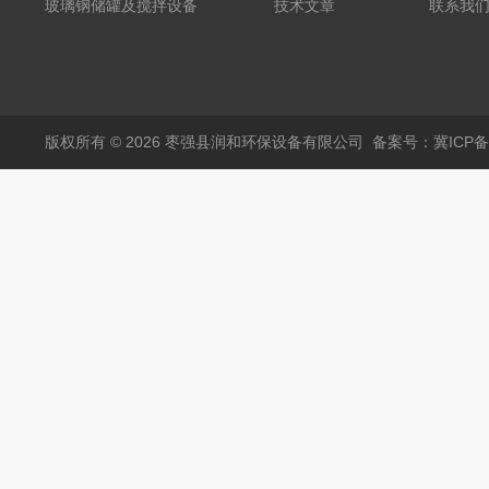
粪罐
玻璃钢储罐及搅拌设备
技术文章
联系我
版权所有 © 2026 枣强县润和环保设备有限公司
备案号：冀ICP备1