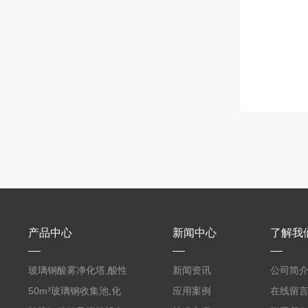
产品中心
新闻中心
了解我
玻璃钢酸雾净化塔,酸性
新闻资讯
公司简
废气洗涤塔处理工艺
50m³玻璃钢收集池,化
应用案例
在线留