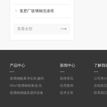
复肥厂玻璃钢洗涤塔
查看全部
产品中心
新闻中心
了解我
玻璃钢酸雾净化塔,酸性
新闻资讯
公司简
废气洗涤塔处理工艺
50m³玻璃钢收集池,化
应用案例
在线留
粪罐
玻璃钢储罐及搅拌设备
技术文章
联系我