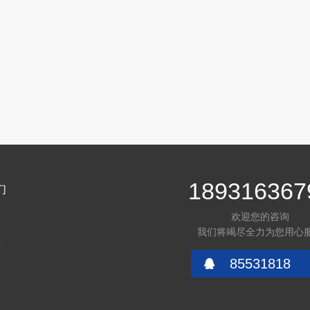
189316367
们
欢迎您的咨询
介
我们将竭尽全力为您用心
言
85531818
们