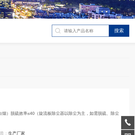
白烟）脱硫效率≤40（旋流板除尘器以除尘为主，如需脱硫、除尘
质：
生产厂家