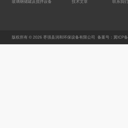
粪罐
玻璃钢储罐及搅拌设备
技术文章
联系我
版权所有 © 2026 枣强县润和环保设备有限公司
备案号：冀ICP备1