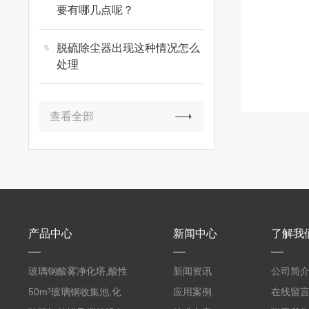
要有哪几点呢？
脱硫除尘器出现这种情况怎么
处理
查看全部
产品中心
新闻中心
了解我
玻璃钢酸雾净化塔,酸性
新闻资讯
公司简
废气洗涤塔处理工艺
50m³玻璃钢收集池,化
应用案例
在线留