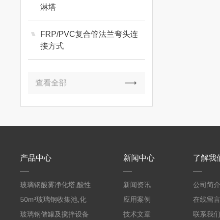
淋塔
FRP/PVC复合管法兰弯头连
接方式
查看全部
产品中心
新闻中心
了解我
玻璃钢酸雾净化塔,酸性
新闻资讯
公司简
废气洗涤塔处理工艺
50m³玻璃钢收集池,化
应用案例
在线留
粪罐
玻璃钢储罐及搅拌设备
技术文章
联系我