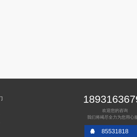
189316367
们
欢迎您的咨询
介
我们将竭尽全力为您用心
言
85531818
们