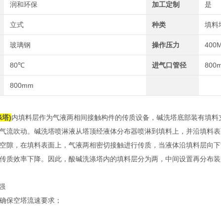
润和环保
加工定制
是
立式
种类
填料
玻璃钢
操作压力
400
80℃
进气口管径
800
800mm
塔)
内填料层作为气液两相间接触构件的传质设备，碱洗塔底部装有填料
气流吹动。碱洗塔喷淋液从塔顶经液体分布器喷淋到填料上，并沿填料表
空隙，在填料表面上，气液两相密切接触进行传质，当液体沿填料层向下
传质效率下降。因此，酸碱洗涤塔内的填料层分为两，中间设置再分布装
强
确保空塔流速要求；