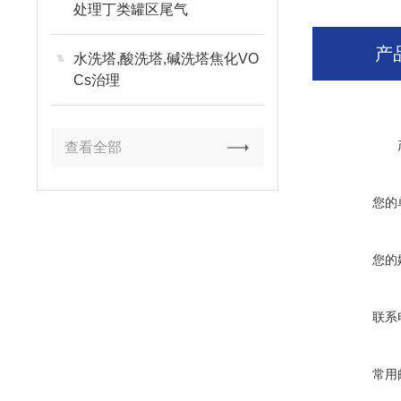
处理丁类罐区尾气
产
水洗塔,酸洗塔,碱洗塔焦化VO
Cs治理
查看全部
您的
您的
联系
常用