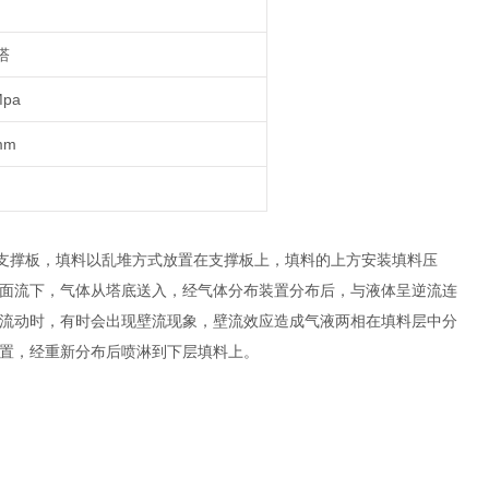
塔
Mpa
mm
支撑板，填料以乱堆方式放置在支撑板上，填料的上方安装填料压
面流下，气体从塔底送入，经气体分布装置分布后，与液体呈逆流连
流动时，有时会出现壁流现象，壁流效应造成气液两相在填料层中分
置，经重新分布后喷淋到下层填料上。