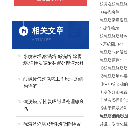
酸雾在酸碱洗涤
3.结构简单
碱洗塔采用逆洗
4.操作稳定
相关文章
酸碱洗涤塔结构
ARTICLES
5.系统阻力小
碱洗塔气体通过
水喷淋塔,酸洗塔,碱洗塔,除雾
碱洗塔原则:
塔,活性炭吸附装置处理污水处
①酸碱洗涤塔塔
理站废气
②碱洗塔填料层的分
酸碱废气洗涤塔工作原理及结
③5-10倍塔
构详解
④液体分布装置的布点
⑤碱洗塔操作气
碱洗塔,活性炭吸附塔处理醇废
⑥由于风载荷和
气
碱洗塔(酸碱洗涤
碱液洗涤塔+活性炭吸附装置
并且，耐老化性