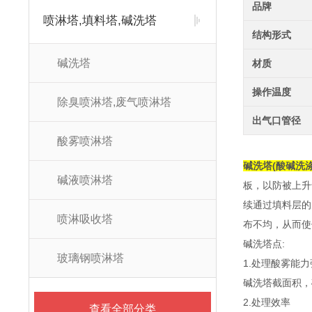
品牌
喷淋塔,填料塔,碱洗塔
结构形式
碱洗塔
材质
操作温度
除臭喷淋塔,废气喷淋塔
出气口管径
酸雾喷淋塔
碱洗塔(酸碱洗涤
碱液喷淋塔
板，以防被上升
续通过填料层的
喷淋吸收塔
布不均，从而使
碱洗塔点:
玻璃钢喷淋塔
1.处理酸雾能力
碱洗塔截面积，
2.处理效率
查看全部分类