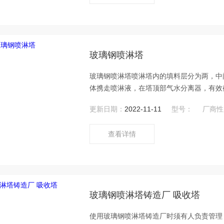
玻璃钢喷淋塔
玻璃钢喷淋塔喷淋塔内的填料层分为两，中
体携走喷淋液，在塔顶部气水分离器，有效
塔底的循环水箱适时补充喷淋液。喷淋液用
更新日期：
2022-11-11
型号：
厂商性
接触，异味气体被洗涤、吸附、分解后有组
查看详情
玻璃钢喷淋塔铸造厂 吸收塔
使用玻璃钢喷淋塔铸造厂时须有人负责管理