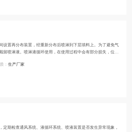
间设置再分布装置，经重新分布后喷淋到下层填料上。为了避免气
截留喷淋液。喷淋液循环使用，在使用过程中会有部分损失，位于
工业植物除臭剂的水溶液，异味气体在喷淋洗涤塔内与喷淋液充分
质：
生产厂家
织排放。
，定期检查通风系统、液循环系统、喷液装置是否发生异常现象，