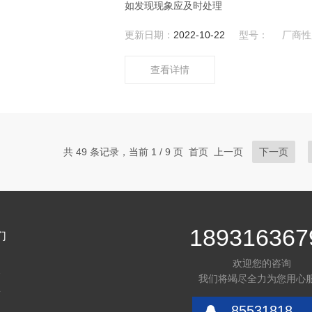
如发现现象应及时处理
更新日期：
2022-10-22
型号：
厂商性
查看详情
共 49 条记录，当前 1 / 9 页 首页 上一页
下一页
189316367
们
欢迎您的咨询
介
我们将竭尽全力为您用心
言
85531818