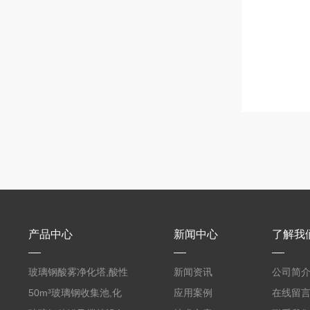
产品中心
新闻中心
了解我
玻璃钢酸雾净化塔,酸性
新闻资讯
公司简
废气洗涤塔处理工艺
50m³玻璃钢收集池,化
应用案例
在线留