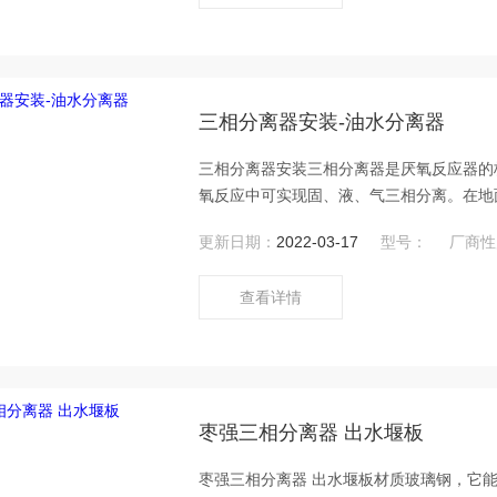
三相分离器安装-油水分离器
三相分离器安装三相分离器是厌氧反应器的核
氧反应中可实现固、液、气三相分离。在地
为立式、卧式、球形三种形式。为搬运方便
更新日期：
2022-03-17
型号：
厂商性
部结构主要包括：入口分流器、消泡器、聚
查看详情
枣强三相分离器 出水堰板
枣强三相分离器 出水堰板材质玻璃钢，它