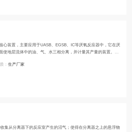
心装置，主要应用于UASB、EGSB、IC等厌氧反应器中，它在厌
面使地层流体中的油、气、水三相分离，并计量其产量的装置。分
起见，通常求产计量多采用卧式分离器。典型的卧式三相分离器内
质：
生产厂家
结板、涡流消除器、除雾器等。
能收集从分离器下的反应室产生的沼气；使得在分离器之上的悬浮物