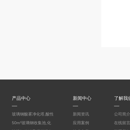
产品中心
新闻中心
了解我
玻璃钢酸雾净化塔,酸性
新闻资讯
公司简
废气洗涤塔处理工艺
50m³玻璃钢收集池,化
应用案例
在线留