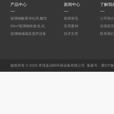
产品中心
新闻中心
了解我
玻璃钢酸雾净化塔,酸性
新闻资讯
公司简
废气洗涤塔处理工艺
50m³玻璃钢收集池,化
应用案例
在线留
粪罐
玻璃钢储罐及搅拌设备
技术文章
联系我
版权所有 © 2026 枣强县润和环保设备有限公司
备案号：冀ICP备1