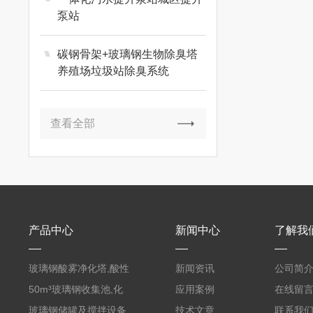
泵站
碳钢骨架+玻璃钢生物除臭塔
养殖场垃圾站除臭系统
查看全部
产品中心
新闻中心
了解我
玻璃钢酸雾净化塔,酸性
新闻资讯
公司简
废气洗涤塔处理工艺
50m³玻璃钢收集池,化
应用案例
在线留
粪罐
玻璃钢储罐及搅拌设备
技术文章
联系我