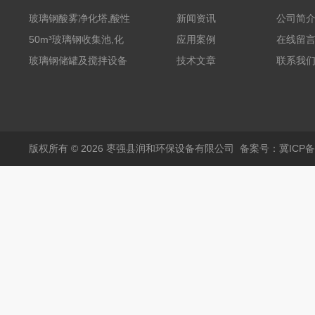
玻璃钢酸雾净化塔,酸性
新闻资讯
公司简
废气洗涤塔处理工艺
50m³玻璃钢收集池,化
应用案例
在线留
粪罐
玻璃钢储罐及搅拌设备
技术文章
联系我
版权所有 © 2026 枣强县润和环保设备有限公司
备案号：冀ICP备1