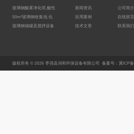
玻璃钢酸雾净化塔,酸性
新闻资讯
公司简
废气洗涤塔处理工艺
50m³玻璃钢收集池,化
应用案例
在线留
粪罐
玻璃钢储罐及搅拌设备
技术文章
联系我
版权所有 © 2026 枣强县润和环保设备有限公司
备案号：冀ICP备1