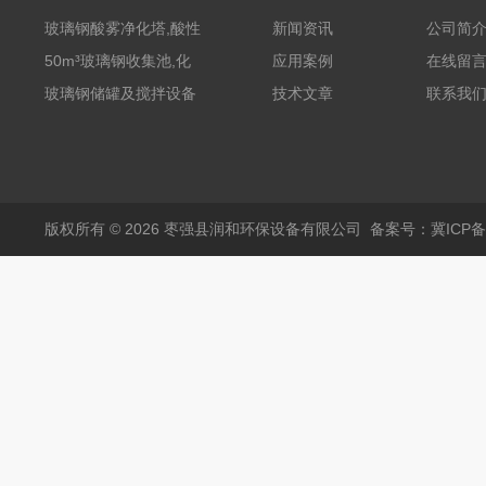
玻璃钢酸雾净化塔,酸性
新闻资讯
公司简
废气洗涤塔处理工艺
50m³玻璃钢收集池,化
应用案例
在线留
粪罐
玻璃钢储罐及搅拌设备
技术文章
联系我
版权所有 © 2026 枣强县润和环保设备有限公司
备案号：冀ICP备1