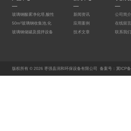
玻璃钢酸雾净化塔,酸性
新闻资讯
公司简
废气洗涤塔处理工艺
50m³玻璃钢收集池,化
应用案例
在线留
粪罐
玻璃钢储罐及搅拌设备
技术文章
联系我
版权所有 © 2026 枣强县润和环保设备有限公司
备案号：冀ICP备1