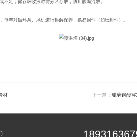
或不足；储存吸收液时需分区存放，防止酸碱混放。
，每年对循环泵、风机进行拆解保养，换易损件（如密封件）。
管材
下一篇：
玻璃钢酸雾
189316367
们