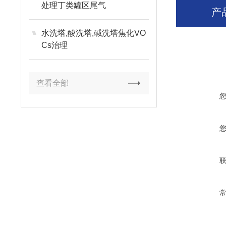
处理丁类罐区尾气
产
水洗塔,酸洗塔,碱洗塔焦化VO
Cs治理
查看全部