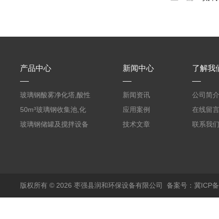
产品中心
新闻中心
了解我
玻璃钢酸雾净化塔,酸性
新闻资讯
公司简
废气洗涤塔处理工艺
50m³玻璃钢收集池,化
应用案例
在线留
粪罐
玻璃钢储罐及搅拌设备
技术文章
联系我
版权所有 © 2026 枣强县润和环保设备有限公司
备案号：冀ICP备1