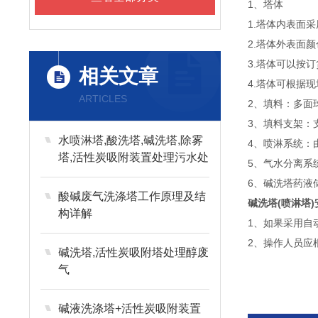
1、塔体
1.塔体内表面
2.塔体外表面
3.塔体可以按
相关文章
4.塔体可根据
ARTICLES
2、填料：多面
3、填料支架：
水喷淋塔,酸洗塔,碱洗塔,除雾
4、喷淋系统：
塔,活性炭吸附装置处理污水处
5、气水分离系
理站废气
6、碱洗塔药液
酸碱废气洗涤塔工作原理及结
碱洗塔(喷淋塔)
构详解
1、如果采用自
2、操作人员应
碱洗塔,活性炭吸附塔处理醇废
气
碱液洗涤塔+活性炭吸附装置