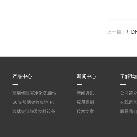
上一篇：
厂D
产品中心
新闻中心
了解我
玻璃钢酸雾净化塔,酸性
新闻资讯
公司简
废气洗涤塔处理工艺
50m³玻璃钢收集池,化
应用案例
在线留
粪罐
玻璃钢储罐及搅拌设备
技术文章
联系我