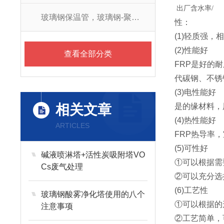
出厂含水率/
玻璃钢保温管，玻璃钢-聚氨酯防腐保温管
性：
(1)轻质强，
(2)性能好
查看全部分类
FRP是好的
代碳钢、不锈
(3)电性能好
相关文章
是的缘材料，
(4)热性能好
ARTICLES
FRP热导率，室
(5)可性好
碱液喷淋塔+活性炭吸附塔VO
①可以根据需
Cs废气处理
②可以充分选
(6)工艺性
玻璃钢酸雾净化塔使用的八个
①可以根据的
注意事项
②工艺简单，