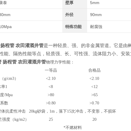
康泰
壁厚
5mm
80mm
外径
90mm
10Mpa
特殊功能
耐腐蚀
 扬程管 农田灌溉井管
是一种轻质、强、的非金属管道。它是由
性能、隔热性能等点，轻质强、长、可性强、流体阻力小、安装
 扬程管 农田灌溉井管
物理力学性能：
一等品
合格品
（g/cm3）
<2.10
<2.10
水率1
<8
<12
度/Mpa
>80
>65
化系数
>0.80
>0.70
管体抗柔性冲击
20kg砂袋，1m，落下15次冲击，不变形，不损坏
兰强度（kg/m2）
25
20
*不燃材料