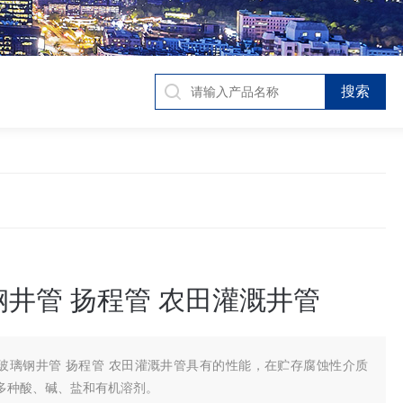
井管 扬程管 农田灌溉井管
玻璃钢井管 扬程管 农田灌溉井管具有的性能，在贮存腐蚀性介质
多种酸、碱、盐和有机溶剂。