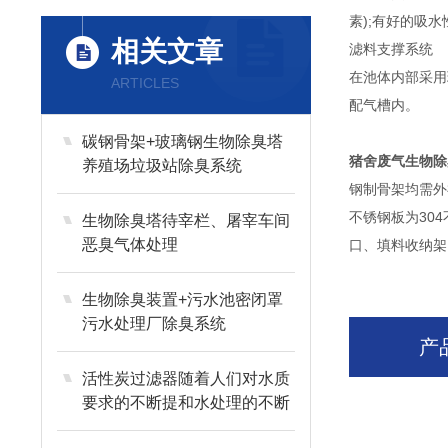
素);有好的吸
相关文章
滤料支撑系统
在池体内部采用
ARTICLES
配气槽内。
碳钢骨架+玻璃钢生物除臭塔
猪舍废气生物除
养殖场垃圾站除臭系统
钢制骨架均需外
不锈钢板为30
生物除臭塔待宰栏、屠宰车间
恶臭气体处理
口、填料收纳架
生物除臭装置+污水池密闭罩
污水处理厂除臭系统
产
活性炭过滤器随着人们对水质
要求的不断提和水处理的不断