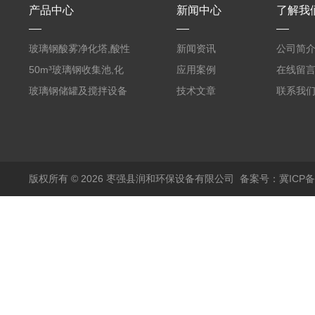
产品中心
新闻中心
了解我
玻璃钢酸雾净化塔,酸性
新闻资讯
公司简
废气洗涤塔处理工艺
50m³玻璃钢收集池,化
应用案例
在线留
粪罐
玻璃钢储罐及搅拌设备
技术文章
联系我
版权所有 © 2026 枣强县润和环保设备有限公司
备案号：冀ICP备1