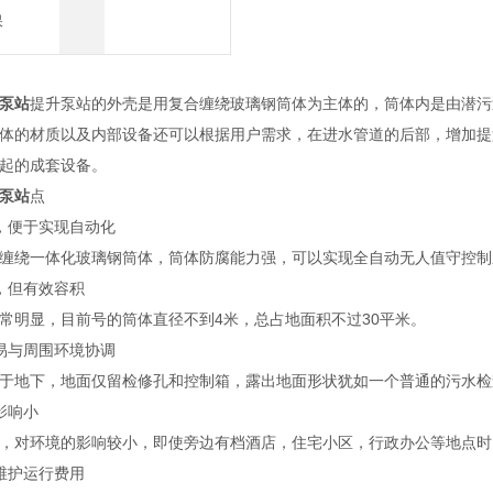
保
泵站
提升泵站的外壳是用复合缠绕玻璃钢筒体为主体的，筒体内是由潜污
体的材质以及内部设备还可以根据用户需求，在进水管道的后部，增加提
起的成套设备。
泵站
点
，便于实现自动化
缠绕一体化玻璃钢筒体，筒体防腐能力强，可以实现全自动无人值守控制
，但有效容积
常明显，目前号的筒体直径不到4米，总占地面积不过30平米。
易与周围环境协调
于地下，地面仅留检修孔和控制箱，露出地面形状犹如一个普通的污水检
影响小
，对环境的影响较小，即使旁边有档酒店，住宅小区，行政办公等地点时
维护运行费用