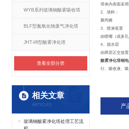
塔体内表面采用
WYB系列玻璃钢酸雾吸收塔
2、填料：
聚丙烯
BLF型氮氧化物废气净化塔
3、喷淋装置
由喷嘴（或多孔
JHT-I/II型酸雾净化塔
4、脱水层
由两层正交放置
酸雾净化塔铜电
查看全部分类
行。吸收液、吸
相关文章
ARTICLES
产
玻璃钢酸雾净化塔处理工艺流
程