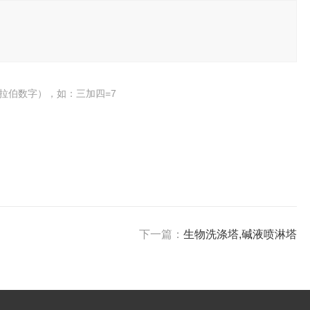
拉伯数字），如：三加四=7
下一篇：
生物洗涤塔,碱液喷淋塔