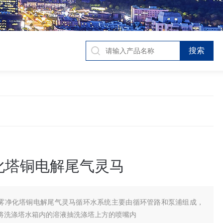
化塔铜电解尾气灵马
雾净化塔铜电解尾气灵马循环水系统主要由循环管路和泵浦组成，
将洗涤塔水箱内的溶液抽洗涤塔上方的喷嘴内