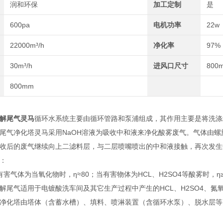
润和环保
加工定制
是
600pa
电机功率
22w
22000m³/h
净化率
97%
30m³/h
进风口尺寸
800
800mm
解尾气灵马
循环水系统主要由循环管路和泵浦组成，其作用主要是将洗涤
尾气净化塔灵马采用NaOH溶液为吸收中和液来净化酸雾废气。气体由
收后的废气继续向上二滤料层，与二层喷嘴喷出的中和液接触，再次发生
：
害气体为当氧化物时，η≈80；当有害物体为HCL、H2SO4等酸雾时，η≥
解尾气适用于电镀酸洗车间及其它生产过程中产生的HCL、H2SO4、
净化塔由塔体（含蓄水槽）、填料、喷淋装置（含循环水泵）、脱水层等