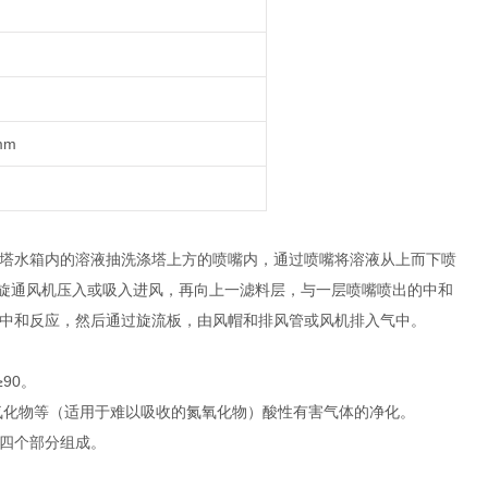
mm
塔水箱内的溶液抽洗涤塔上方的喷嘴内，通过喷嘴将溶液从上而下喷
螺旋通风机压入或吸入进风，再向上一滤料层，与一层喷嘴喷出的中和
中和反应，然后通过旋流板，由风帽和排风管或风机排入气中。
90。
氮氧化物等（适用于难以吸收的氮氧化物）酸性有害气体的净化。
四个部分组成。