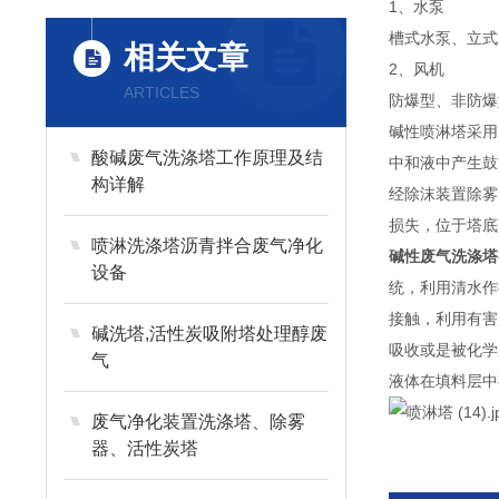
1、水泵
槽式水泵、立式
相关文章
2、风机
ARTICLES
防爆型、非防爆
碱性喷淋塔采用
酸碱废气洗涤塔工作原理及结
中和液中产生鼓
构详解
经除沫装置除雾
损失，位于塔底
喷淋洗涤塔沥青拌合废气净化
碱性废气洗涤塔
设备
统，利用清水作
接触，利用有害
碱洗塔,活性炭吸附塔处理醇废
吸收或是被化学
气
液体在填料层中
废气净化装置洗涤塔、除雾
器、活性炭塔