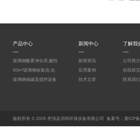
产品中心
新闻中心
了解我
玻璃钢酸雾净化塔,酸性
新闻资讯
公司简
废气洗涤塔处理工艺
50m³玻璃钢收集池,化
应用案例
在线留
粪罐
玻璃钢储罐及搅拌设备
技术文章
联系我
版权所有 © 2026 枣强县润和环保设备有限公司
备案号：冀ICP备1