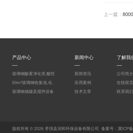
上一篇：
80
产品中心
新闻中心
了解我
玻璃钢酸雾净化塔,酸性
新闻资讯
公司简
废气洗涤塔处理工艺
50m³玻璃钢收集池,化
应用案例
在线留
粪罐
玻璃钢储罐及搅拌设备
技术文章
联系我
版权所有 © 2026 枣强县润和环保设备有限公司
备案号：冀ICP备1