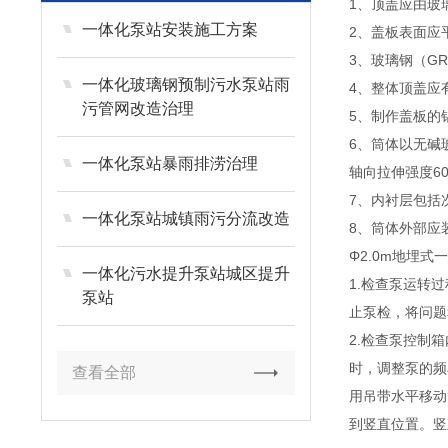
1、顶盖应由玻
一体化泵站安装施工方案
2、盖板表面应
3、玻璃钢（G
一体化玻璃钢预制污水泵站雨
4、整体顶盖应
污管网改造治理
5、制作盖板的
6、筒体以无碱
一体化泵站暴雨排涝治理
轴向拉伸强度60
7、内衬层包括
一体化泵站城镇雨污分流改造
8、筒体外部应
Φ2.0m地埋
一体化污水提升泵站城区提升
1.检查泵运转
泵站
止泵检，将问题
2.检查泵控制
时，调整泵的频
查看全部
用吊带水平移动
到竖直位置。竖