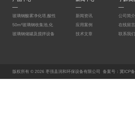
玻璃钢酸雾净化塔,酸性
新闻资讯
公司简
废气洗涤塔处理工艺
50m³玻璃钢收集池,化
应用案例
在线留
粪罐
玻璃钢储罐及搅拌设备
技术文章
联系我
版权所有 © 2026 枣强县润和环保设备有限公司
备案号：冀ICP备1