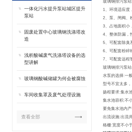
玻璃钢排污泵站
一体化污水提升泵站城区提升
1、环境适应度
泵站
2、泵、闸阀、
3、占地面积小
固废处置中心玻璃钢洗涤塔改
4、整体防漏，
造
5、可配套除臭
6、可配套粉碎
浅析酸碱废气洗涤塔设备的选
7、可配套远程
型讲解
玻璃钢排污泵站
水泵的选择:一般
玻璃钢酸碱储罐为何会被腐蚀
型号不宜太多，
扬程要求:集水
车间收集罩及废气处理设施
集水池容积:不
要免集水池内产
查看全部
出流设施:出流
格栅:宽度不小于