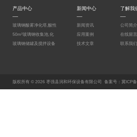
产品中心
新闻中心
了解我
玻璃钢酸雾净化塔,酸性
新闻资讯
公司简
废气洗涤塔处理工艺
50m³玻璃钢收集池,化
应用案例
在线留
粪罐
玻璃钢储罐及搅拌设备
技术文章
联系我
版权所有 © 2026 枣强县润和环保设备有限公司
备案号：冀ICP备1