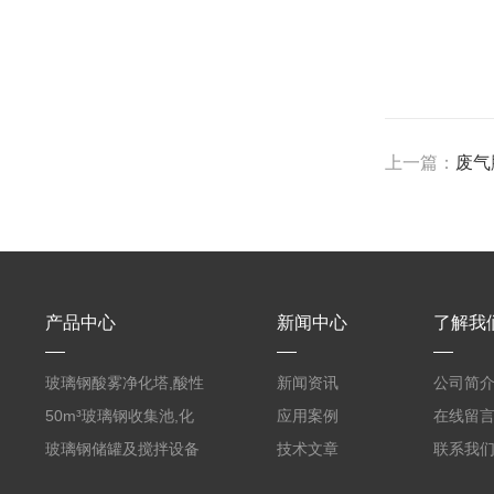
上一篇：
废气
产品中心
新闻中心
了解我
玻璃钢酸雾净化塔,酸性
新闻资讯
公司简
废气洗涤塔处理工艺
50m³玻璃钢收集池,化
应用案例
在线留
粪罐
玻璃钢储罐及搅拌设备
技术文章
联系我