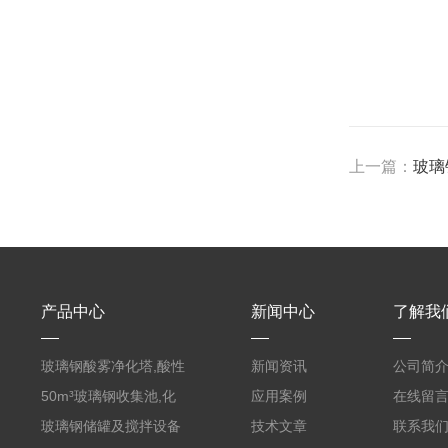
上一篇：
玻璃
产品中心
新闻中心
了解我
玻璃钢酸雾净化塔,酸性
新闻资讯
公司简
废气洗涤塔处理工艺
50m³玻璃钢收集池,化
应用案例
在线留
粪罐
玻璃钢储罐及搅拌设备
技术文章
联系我