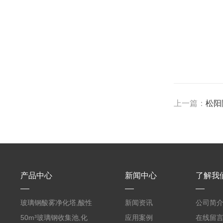
上一篇：
松阳
产品中心
新闻中心
了解我
玻璃钢酸雾净化塔,酸性
新闻资讯
公司简
废气洗涤塔处理工艺
50m³玻璃钢收集池,化
应用案例
在线留