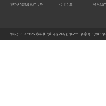
粪罐
玻璃钢储罐及搅拌设备
技术文章
联系我
版权所有 © 2026 枣强县润和环保设备有限公司
备案号：冀ICP备1