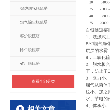
20
54000
锅炉烟气脱硫塔
35
75000
40
108000
烟气除尘脱硫塔
75
20000
白银隧道窑
窑炉脱硫塔
1、洗涤式
BYJ烟气
除尘脱硫塔
层层的水雾
8，二氧化硫
砖厂脱硫塔
2、脱水板
下，防止了
3、阻力小
查看全部分类
烟气从筒体下
也小。加之
水、节电的
4、体积小
相关文章