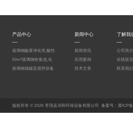
产品中心
新闻中心
了解我
玻璃钢酸雾净化塔,酸性
新闻资讯
公司简
废气洗涤塔处理工艺
50m³玻璃钢收集池,化
应用案例
在线留
粪罐
玻璃钢储罐及搅拌设备
技术文章
联系我
版权所有 © 2026 枣强县润和环保设备有限公司
备案号：冀ICP备1