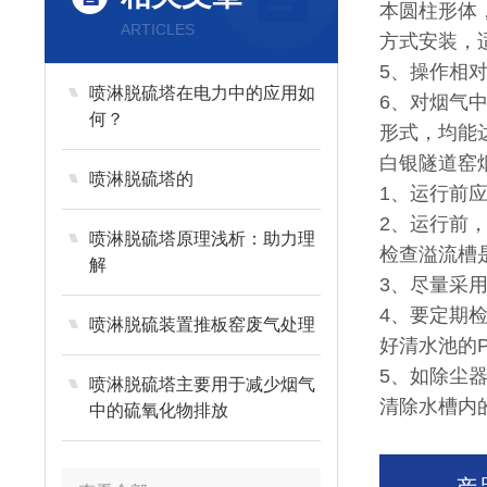
本圆柱形体
ARTICLES
方式安装，
5、操作相
喷淋脱硫塔在电力中的应用如
6、对烟气
何？
形式，均能
白银隧道窑
喷淋脱硫塔的
1、运行前
2、运行前
喷淋脱硫塔原理浅析：助力理
检查溢流槽
解
3、尽量采
4、要定期
喷淋脱硫装置推板窑废气处理
好清水池的
5、如除尘
喷淋脱硫塔主要用于减少烟气
清除水槽内
中的硫氧化物排放