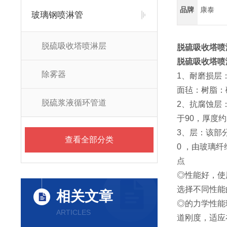
品牌
康泰
玻璃钢喷淋管
脱硫吸收塔喷淋层
脱硫吸收塔喷
脱硫吸收塔喷
除雾器
1、耐磨损层
面毡：树脂：碳
脱硫浆液循环管道
2、抗腐蚀层
于90，厚度约
3、层：该部
查看全部分类
0 ，由玻璃
点
◎性能好，使
选择不同性能
相关文章
◎的力学性能玻
ARTICLES
道刚度，适应