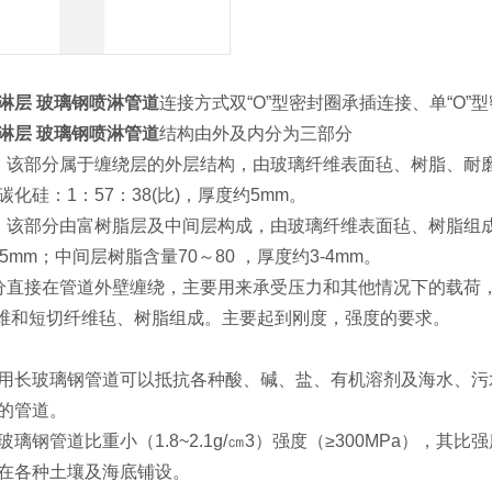
淋层 玻璃钢喷淋管道
连接方式双“O”型密封圈承插连接、单“O
淋层 玻璃钢喷淋管道
结构由外及内分为三部分
：该部分属于缠绕层的外层结构，由玻璃纤维表面毡、树脂、耐
化硅：1：57：38(比)，厚度约5mm。
：该部分由富树脂层及中间层构成，由玻璃纤维表面毡、树脂组
5mm；中间层树脂含量70～80 ，厚度约3-4mm。
分直接在管道外壁缠绕，主要用来承受压力和其他情况下的载荷，其
纤维和短切纤维毡、树脂组成。主要起到刚度，强度的要求。
用长玻璃钢管道可以抵抗各种酸、碱、盐、有机溶剂及海水、污
的管道。
璃钢管道比重小（1.8~2.1g/㎝3）强度（≥300MPa）
在各种土壤及海底铺设。