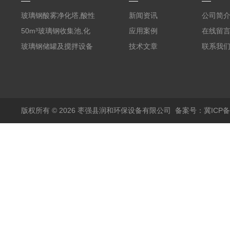
玻璃钢酸雾净化塔,酸性
新闻资讯
公司简
废气洗涤塔处理工艺
50m³玻璃钢收集池,化
应用案例
在线留
粪罐
玻璃钢储罐及搅拌设备
技术文章
联系我
版权所有 © 2026 枣强县润和环保设备有限公司
备案号：冀ICP备1