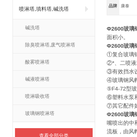
品牌
康泰
喷淋塔,填料塔,碱洗塔
碱洗塔
Φ2600玻
面积小。
除臭喷淋塔,废气喷淋塔
Φ2600玻
①复合玻璃
酸雾喷淋塔
②*、二喷
③有效挡水
碱液喷淋塔
④玻璃钢风
⑤F4-72
喷淋吸收塔
⑥塑料水泵
⑦其它配件
玻璃钢喷淋塔
Φ2600玻
嘴喷出的中
流板，由风
查看全部分类