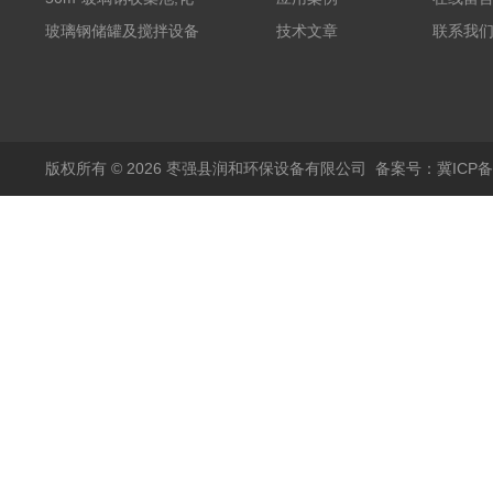
粪罐
玻璃钢储罐及搅拌设备
技术文章
联系我
版权所有 © 2026 枣强县润和环保设备有限公司
备案号：冀ICP备1