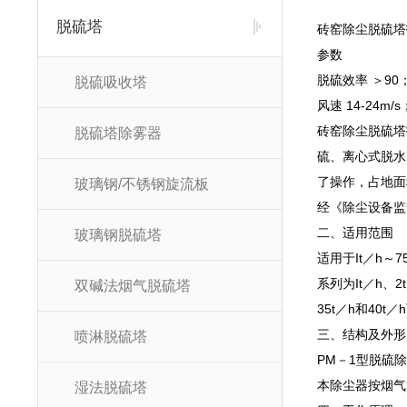
脱硫塔
砖窑除尘脱硫塔
参数
脱硫效率 ＞90
脱硫吸收塔
风速 14-24m/
砖窑除尘脱硫塔
脱硫塔除雾器
硫、离心式脱水
了操作，占地面
玻璃钢/不锈钢旋流板
经《除尘设备监
二、适用范围
玻璃钢脱硫塔
适用于It／h～
系列为It／h、2t
双碱法烟气脱硫塔
35t／h和40t
三、结构及外
喷淋脱硫塔
PM－1型脱硫
本除尘器按烟气
湿法脱硫塔