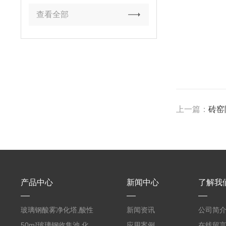
查看全部
上一篇：
砖窑
产品中心
新闻中心
了解我
玻璃钢酸雾净化塔,酸性
新闻资讯
公司简
废气洗涤塔处理工艺
50m³玻璃钢收集池,化
应用案例
在线留