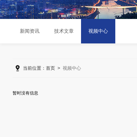
新闻资讯
技术文章
视频中心
当前位置：
首页
>
视频中心
暂时没有信息