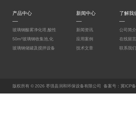
产品中心
新闻中心
了解我
玻璃钢酸雾净化塔,酸性
新闻资讯
公司简
废气洗涤塔处理工艺
50m³玻璃钢收集池,化
应用案例
在线留
粪罐
玻璃钢储罐及搅拌设备
技术文章
联系我
版权所有 © 2026 枣强县润和环保设备有限公司
备案号：冀ICP备1