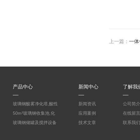
上一篇：
一体
产品中心
新闻中心
了解我
玻璃钢酸雾净化塔,酸性
新闻资讯
公司简
废气洗涤塔处理工艺
50m³玻璃钢收集池,化
应用案例
在线留
粪罐
玻璃钢储罐及搅拌设备
技术文章
联系我