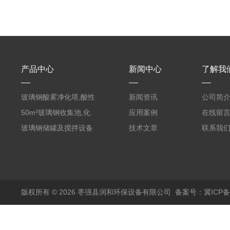
产品中心
新闻中心
了解我
玻璃钢酸雾净化塔,酸性
新闻资讯
公司简
废气洗涤塔处理工艺
50m³玻璃钢收集池,化
应用案例
在线留
粪罐
玻璃钢储罐及搅拌设备
技术文章
联系我
版权所有 © 2026 枣强县润和环保设备有限公司
备案号：冀ICP备1