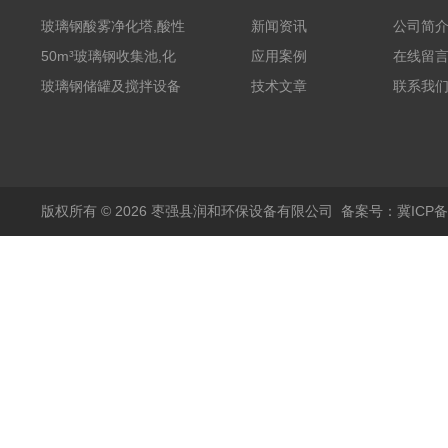
玻璃钢酸雾净化塔,酸性
新闻资讯
公司简
废气洗涤塔处理工艺
50m³玻璃钢收集池,化
应用案例
在线留
粪罐
玻璃钢储罐及搅拌设备
技术文章
联系我
版权所有 © 2026 枣强县润和环保设备有限公司
备案号：冀ICP备1