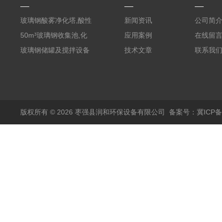
玻璃钢酸雾净化塔,酸性
新闻资讯
公司简
废气洗涤塔处理工艺
50m³玻璃钢收集池,化
应用案例
在线留
粪罐
玻璃钢储罐及搅拌设备
技术文章
联系我
版权所有 © 2026 枣强县润和环保设备有限公司
备案号：冀ICP备1