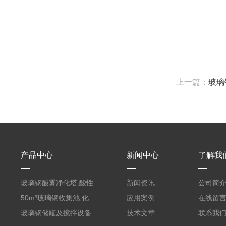
上一篇：
玻璃
产品中心
新闻中心
了解我
玻璃钢酸雾净化塔,酸性
新闻资讯
公司简
废气洗涤塔处理工艺
50m³玻璃钢收集池,化
应用案例
在线留
粪罐
玻璃钢储罐及搅拌设备
技术文章
联系我