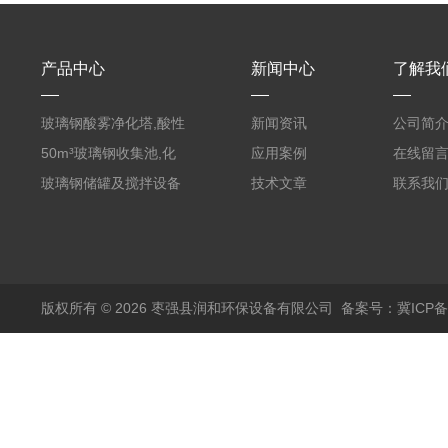
产品中心
新闻中心
了解我
玻璃钢酸雾净化塔,酸性
新闻资讯
公司简
废气洗涤塔处理工艺
50m³玻璃钢收集池,化
应用案例
在线留
粪罐
玻璃钢储罐及搅拌设备
技术文章
联系我
版权所有 © 2026 枣强县润和环保设备有限公司
备案号：冀ICP备1