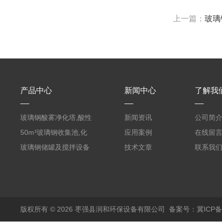
上一篇：
玻璃
产品中心
新闻中心
了解我
玻璃钢酸雾净化塔,酸性
新闻资讯
公司简
废气洗涤塔处理工艺
50m³玻璃钢收集池,化
应用案例
在线留
粪罐
玻璃钢储罐及搅拌设备
技术文章
联系我
版权所有 © 2026 枣强县润和环保设备有限公司
备案号：冀ICP备1