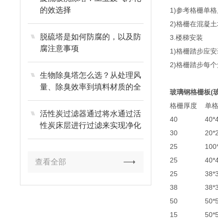
的效选择
1)参考格栅单
2)格栅在混凝
脱硫塔是如何防腐的，以及防
3.楼梯安装
腐注意事项
1)格栅踏步应
2)格栅踏步每
生物除臭塔怎么选？从处理风
量、除臭效率到填料材质的全
玻璃钢格栅板(
维度选型指南
格栅厚度
单
活性炭过滤器通过将水通过活
40
40*
性炭床层进行过滤来实现净化
30
20*
效果
25
100
25
40*
查看全部
25
38*
38
38*
50
50*
15
50*