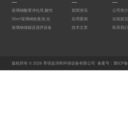
玻璃钢酸雾净化塔,酸性
新闻资讯
公司简
废气洗涤塔处理工艺
50m³玻璃钢收集池,化
应用案例
在线留
粪罐
玻璃钢储罐及搅拌设备
技术文章
联系我
版权所有 © 2026 枣强县润和环保设备有限公司
备案号：冀ICP备1