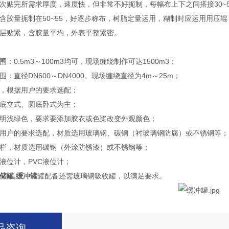
次贴完所需求厚度，速度快，但非常不好扼制，每幅布上下之间搭接30~50
含胶量扼制在50~55，好逐步称布，树脂定量运用，糊制时应运用用压
层贴紧，含胶量平均，外表平整紧密。
：0.5m3～100m3均可，现场缠绕制作可达1500m3；
：直径DN600～DN4000。现场缠绕直径为4m～25m；
，根据用户的要求选配；
底立式、圆底卧式为主；
明浅绿色，要求要添加胶衣或色桨改变外观颜色；
用户的要求选配，材质选用玻璃钢、碳钢（衬玻璃钢防腐）或不锈钢等；
栏，材质选用碳钢（外涂防锈漆）或不锈钢等；
液位计，PVC液位计；
储罐,缓冲罐
罐配备还需玻璃钢吸收罐，以满足要求。
品咨询