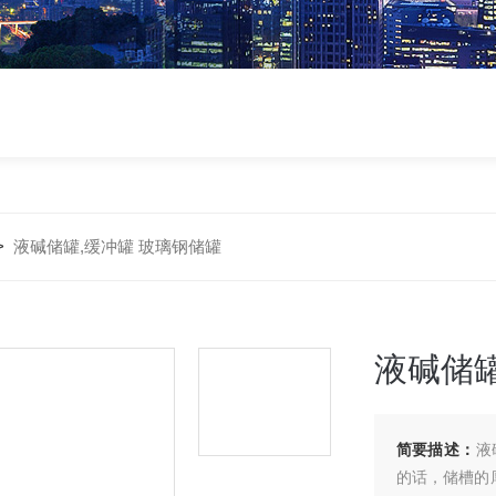
>
液碱储罐,缓冲罐 玻璃钢储罐
液碱储罐
简要描述：
液
的话，储槽的