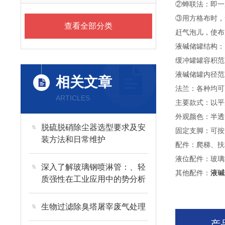
②蝉联法：即一
③用方格布时，
查看全部分类
赶气泡儿，使布
液碱储罐结构：
缓冲罐罐容积范围
液碱储罐内径范围
相关文章
法兰：各种均可
ARTICLES
主要款式：以平
外观颜色：半透
脱硫脱硝除尘器选型要求及安
固定支脚：可按
装方法和日常维护
配件：爬梯、扶
液位配件：玻璃
深入了解玻璃钢喷淋管：、轻
其他配件：
液碱
质强性在工业应用中的势分析
生物过滤除臭塔屠宰废气处理
产