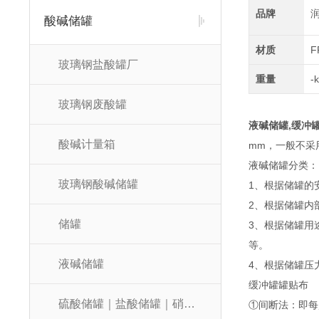
品牌
酸碱储罐
材质
F
玻璃钢盐酸罐厂
重量
-
玻璃钢废酸罐
液碱储罐,缓冲
酸碱计量箱
mm，一般不采
液碱储罐分类：
玻璃钢酸碱储罐
1、根据储罐的
2、根据储罐内
储罐
3、根据储罐用
等。
液碱储罐
4、根据储罐压
缓冲罐罐贴布
硫酸储罐｜盐酸储罐｜硝酸储罐
①间断法：即每