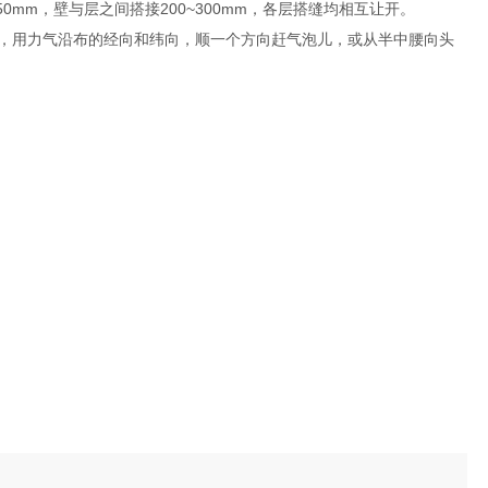
mm，壁与层之间搭接200~300mm，各层搭缝均相互让开。
辊，用力气沿布的经向和纬向，顺一个方向赶气泡儿，或从半中腰向头