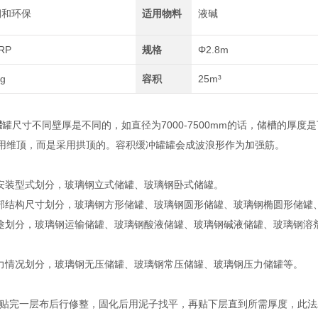
润和环保
适用物料
液碱
RP
规格
Φ2.8m
kg
容积
25m³
罐
罐尺寸不同壁厚是不同的，如直径为7000-7500mm的话，储槽的厚度是
用维顶，而是采用拱顶的。容积缓冲罐罐会成波浪形作为加强筋。
安装型式划分，玻璃钢立式储罐、玻璃钢卧式储罐。
部结构尺寸划分，玻璃钢方形储罐、玻璃钢圆形储罐、玻璃钢椭圆形储罐
途划分，玻璃钢运输储罐、玻璃钢酸液储罐、玻璃钢碱液储罐、玻璃钢溶
力情况划分，玻璃钢无压储罐、玻璃钢常压储罐、玻璃钢压力储罐等。
贴完一层布后行修整，固化后用泥子找平，再贴下层直到所需厚度，此法