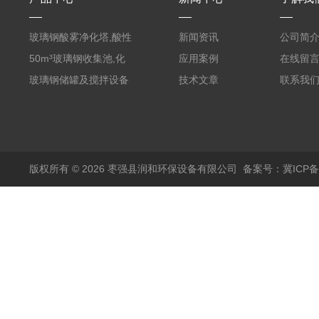
玻璃钢酸雾净化塔,酸性
新闻资讯
公司简
废气洗涤塔处理工艺
50m³玻璃钢收集池,化
应用案例
在线留
粪罐
玻璃钢储罐及搅拌设备
技术文章
联系我
版权所有 © 2026 枣强县润和环保设备有限公司
备案号：冀ICP备1