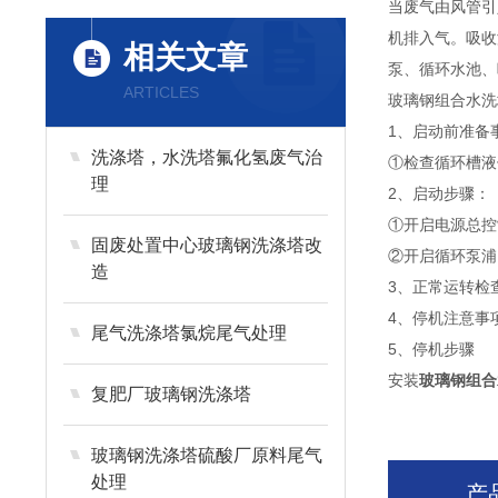
当废气由风管引
机排入气。吸收
相关文章
泵、循环水池、
ARTICLES
玻璃钢组合水洗
1、启动前准备
洗涤塔，水洗塔氟化氢废气治
①检查循环槽液
理
2、启动步骤：
①开启电源总控
固废处置中心玻璃钢洗涤塔改
②开启循环泵浦
造
3、正常运转检
4、停机注意事
尾气洗涤塔氯烷尾气处理
5、停机步骤
安装
玻璃钢组合
复肥厂玻璃钢洗涤塔
玻璃钢洗涤塔硫酸厂原料尾气
处理
产