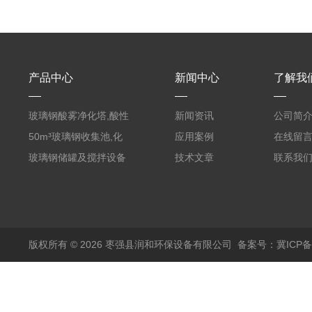
产品中心
新闻中心
了解我
玻璃钢酸雾净化塔,酸性
新闻资讯
公司简
废气洗涤塔处理工艺
50m³玻璃钢收集池,化
应用案例
在线留
粪罐
玻璃钢储罐及搅拌设备
技术文章
联系我
版权所有 © 2026 枣强县润和环保设备有限公司
备案号：冀ICP备1