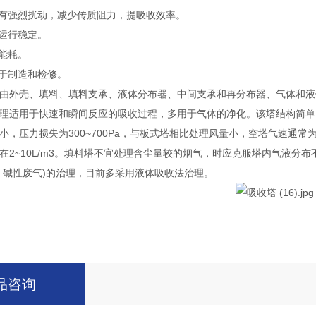
具有强烈扰动，减少传质阻力，提吸收效率。
，运行稳定。
，能耗。
便于制造和检修。
由外壳、填料、填料支承、液体分布器、中间支承和再分布器、气体和液
理适用于快速和瞬间反应的吸收过程，多用于气体的净化。该塔结构简单
，压力损失为300~700Pa，与板式塔相比处理风量小，空塔气速通常为0.5
在2~10L/m3。填料塔不宜处理含尘量较的烟气，时应克服塔内气液分布
、碱性废气)的治理，目前多采用液体吸收法治理。
品咨询