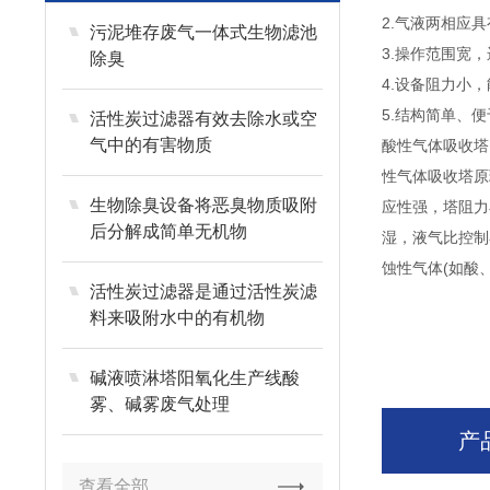
2.气液两相应
污泥堆存废气一体式生物滤池
3.操作范围宽
除臭
4.设备阻力小
5.结构简单、
活性炭过滤器有效去除水或空
气中的有害物质
酸性气体吸收塔
性气体吸收塔原
生物除臭设备将恶臭物质吸附
应性强，塔阻力小
后分解成简单无机物
湿，液气比控制
蚀性气体(如酸
活性炭过滤器是通过活性炭滤
料来吸附水中的有机物
碱液喷淋塔阳氧化生产线酸
雾、碱雾废气处理
产
查看全部