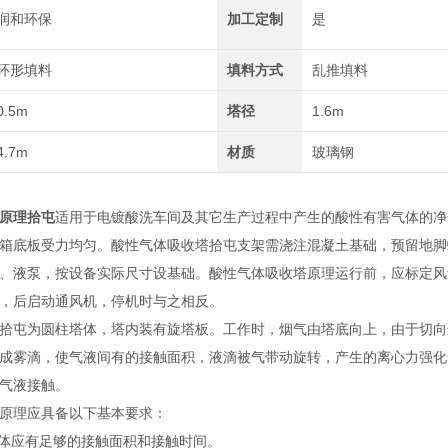
润和环保
加工定制
是
环形填料
填料方式
乱推填料
0.5m
塔径
1.6m
4.7m
材质
玻璃钢
原理拾屯
适用于电镀酸洗车间及其它生产过程中产生的酸性有害气体的净
箱底板受力均匀。酸性气体吸收塔拾屯支架需浇注混凝土基础，预留地脚
、液泵，按设备实际尺寸设基础。酸性气体吸收塔原理运行前，应标定风
，后启动通风机，停机时与之相反。
拾屯为圆柱塔体，塔内装有旋塔板。工作时，烟气由塔底向上，由于切向
成雾滴，使气液间有的接触面积，液滴被气带动旋转，产生的离心力强化
气液接触。
原理应具备以下基本要求：
液体应有足够的接触面积和接触时间。