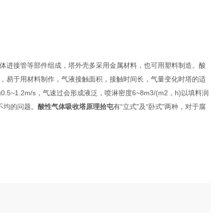
体进接管等部件组成，塔外壳多采用金属材料，也可用塑料制造。酸
，易于用材料制作，气液接触面积，接触时间长，气量变化时塔的适
~1.2m/s，气速过会形成液泛，喷淋密度6~8m3/(m2，h)以填料润
不均的问题。
酸性气体吸收塔原理拾屯
有“立式"及“卧式"两种，对于腐