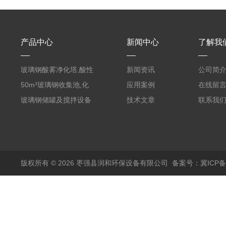
产品中心
新闻中心
了解我
玻璃钢酸雾净化塔,酸性
新闻资讯
公司简
废气洗涤塔处理工艺
50m³玻璃钢收集池,化
应用案例
在线留
粪罐
玻璃钢储罐及搅拌设备
技术文章
联系我
版权所有 © 2026 枣强县润和环保设备有限公司
备案号：冀ICP备1