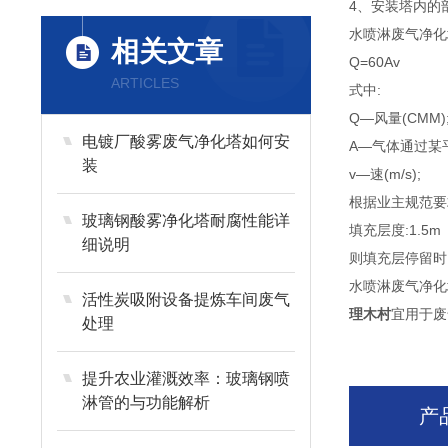
4、安装塔内的
水喷淋废气净化
相关文章
Q=60Av
ARTICLES
式中:
Q—风量(CMM)
电镀厂酸雾废气净化塔如何安
A—气体通过某平
装
v—速(m/s);
根据业主规范要求
玻璃钢酸雾净化塔耐腐性能详
填充层度:1.5m
细说明
则填充层停留时间＞1
水喷淋废气净化
活性炭吸附设备提炼车间废气
理木村
宜用于废
处理
提升农业灌溉效率：玻璃钢喷
淋管的与功能解析
产