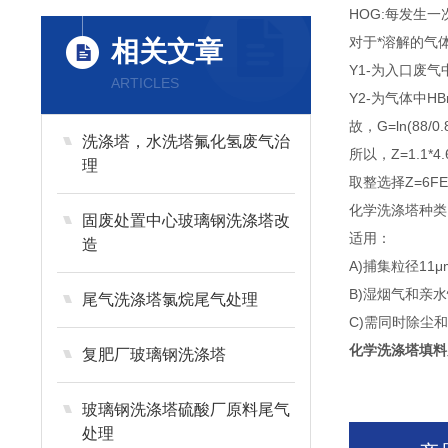
HOG:每发生
对于*溶解的气体，G
相关文章
Y1-为入口废气
ARTICLES
Y2-为气体中HB
故，G=ln(88/0.
洗涤塔，水洗塔氟化氢废气治
所以，Z=1.1*4.6
理
取整选择Z=6FEE
化学洗涤塔种类
固废处置中心玻璃钢洗涤塔改
适用：
造
A)捕集粒径11
B)湿烟气和亲
尾气洗涤塔氯烷尾气处理
C)需同时除尘
化学洗涤塔填料
复肥厂玻璃钢洗涤塔
玻璃钢洗涤塔硫酸厂原料尾气
处理