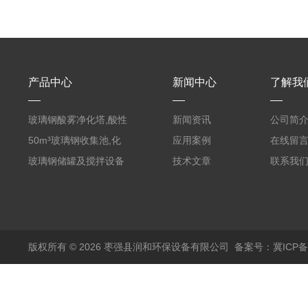
产品中心
新闻中心
了解我
玻璃钢酸雾净化塔,酸性
新闻资讯
公司简
废气洗涤塔处理工艺
50m³玻璃钢收集池,化
应用案例
在线留
粪罐
玻璃钢储罐及搅拌设备
技术文章
联系我
版权所有 © 2026 枣强县润和环保设备有限公司
备案号：冀ICP备1