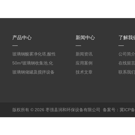
产品中心
新闻中心
了解我
玻璃钢酸雾净化塔,酸性
新闻资讯
公司简
废气洗涤塔处理工艺
50m³玻璃钢收集池,化
应用案例
在线留
粪罐
玻璃钢储罐及搅拌设备
技术文章
联系我
版权所有 © 2026 枣强县润和环保设备有限公司
备案号：冀ICP备1