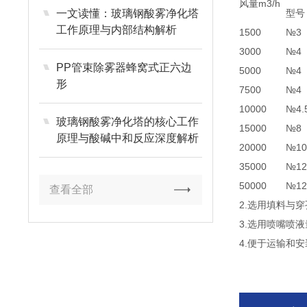
风量m3/h
一文读懂：玻璃钢酸雾净化塔
型号
工作原理与内部结构解析
1500
№3
3000
№4
PP管束除雾器蜂窝式正六边
5000
№4
形
7500
№4
10000
№4.
玻璃钢酸雾净化塔的核心工作
15000
№8
原理与酸碱中和反应深度解析
20000
№1
35000
№1
50000
№1
查看全部
2.选用填料与
3.选用喷嘴喷
4.便于运输和